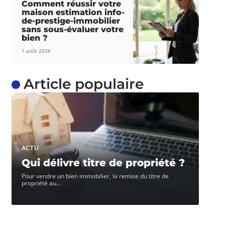
Comment réussir votre
maison estimation info-
de-prestige-immobilier
sans sous-évaluer votre
bien ?
1 août 2026
Article populaire
ACTU
Qui délivre titre de propriété ?
Pour vendre un bien immobilier, la remise du titre de
propriété au
…