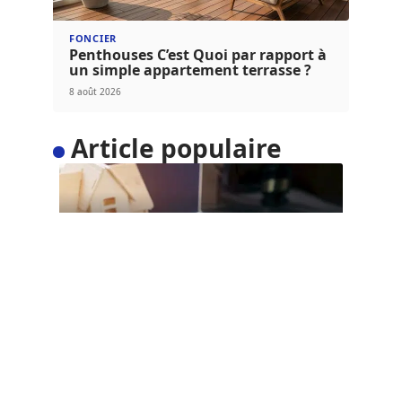
FONCIER
Penthouses C’est Quoi par rapport à
un simple appartement terrasse ?
8 août 2026
Article populaire
ACTU
Qui délivre titre de
propriété ?
Pour vendre un bien immobilier, la remise du titre
de propriété au
…