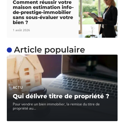
Comment réussir votre
maison estimation info-
de-prestige-immobilier
sans sous-évaluer votre
bien ?
1 août 2026
Article populaire
ACTU
Qui délivre titre de propriété ?
Pour vendre un bien immobilier, la remise du titre de
propriété au
…