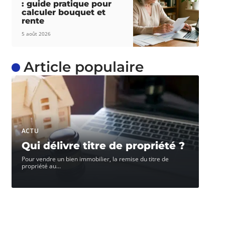
: guide pratique pour
calculer bouquet et
rente
5 août 2026
Article populaire
ACTU
Qui délivre titre de propriété ?
Pour vendre un bien immobilier, la remise du titre de
propriété au
…