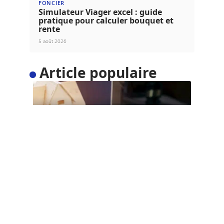
FONCIER
Simulateur Viager excel : guide
pratique pour calculer bouquet et
rente
5 août 2026
Article populaire
ACTU
Qui délivre titre de
propriété ?
Pour vendre un bien immobilier, la remise du titre
de propriété au
…
Contact
Mentions Légales
Sitemap