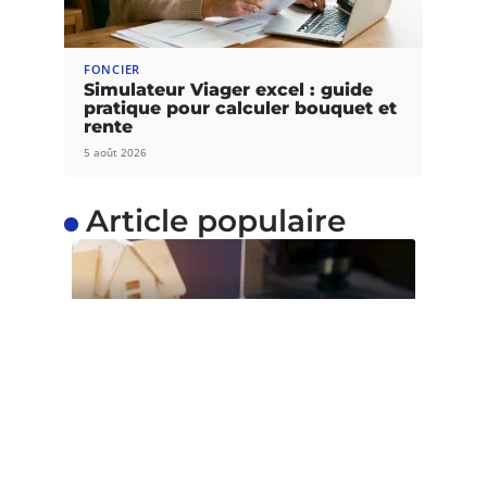
FONCIER
Simulateur Viager excel : guide
pratique pour calculer bouquet et
rente
5 août 2026
Article populaire
ACTU
Qui délivre titre de
propriété ?
Pour vendre un bien immobilier, la remise du titre
de propriété au
…