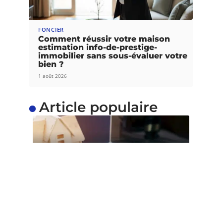
FONCIER
Comment réussir votre maison
estimation info-de-prestige-
immobilier sans sous-évaluer votre
bien ?
1 août 2026
Article populaire
ACTU
Qui délivre titre de
propriété ?
Pour vendre un bien immobilier, la remise du titre
de propriété au
…