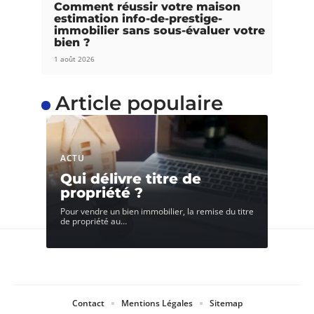
Comment réussir votre maison
estimation info-de-prestige-
immobilier sans sous-évaluer votre
bien ?
1 août 2026
Article populaire
ACTU
Qui délivre titre de
propriété ?
Pour vendre un bien immobilier, la remise du titre
de propriété au
…
Contact
Mentions Légales
Sitemap